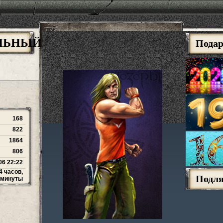
АЛЬНЫЙ
Пода
168
822
1864
806
06 22:22
4 часов,
Подл
 минуты