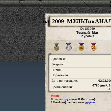
na_2009_МУЛЬТикАН
ID:
183969
Темный Маг
2 уровня
Здоровье:
Энергия:
Побед:
Поражений:
Дата регистрации:
02.03.20
6790 дней, 1
Время онлайн:
3
offline
Я считаю
друзьями
11 Иного(ых).
2 Иной(ых)
считают меня
другом
.