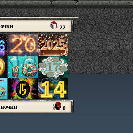
рочки
22
яночки
0