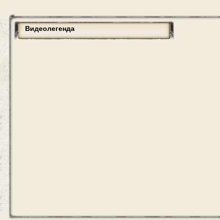
Видеолегенда