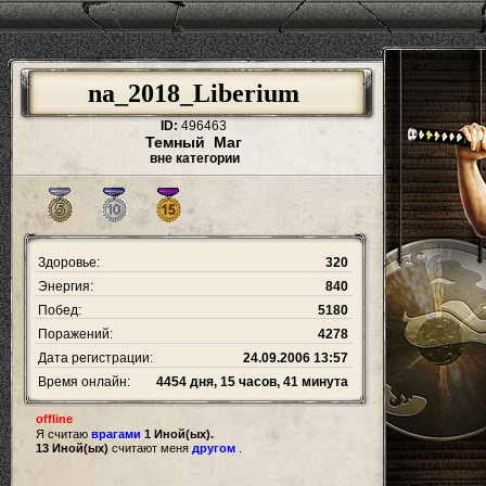
na_2018_Liberium
ID:
496463
Темный Маг
вне категории
Здоровье:
320
Энергия:
840
Побед:
5180
Поражений:
4278
Дата регистрации:
24.09.2006 13:57
Время онлайн:
4454 дня, 15 часов, 41 минута
offline
Я считаю
врагами
1 Иной(ых).
13 Иной(ых)
считают меня
другом
.