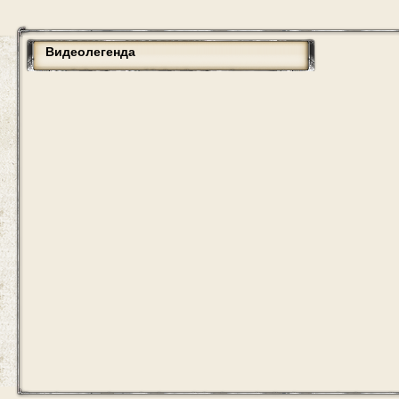
Видеолегенда