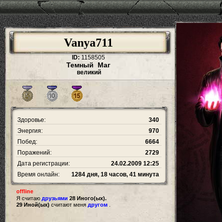
Vanya711
ID:
1158505
Темный Маг
великий
Здоровье:
340
Энергия:
970
Побед:
6664
Поражений:
2729
Дата регистрации:
24.02.2009 12:25
Время онлайн:
1284 дня, 18 часов, 41 минута
offline
Я считаю
друзьями
28 Иного(ых).
29 Иной(ых)
считают меня
другом
.