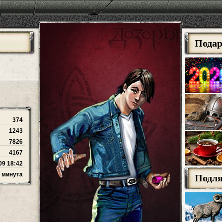
Пода
374
1243
7826
4167
09 18:42
1 минута
Подл