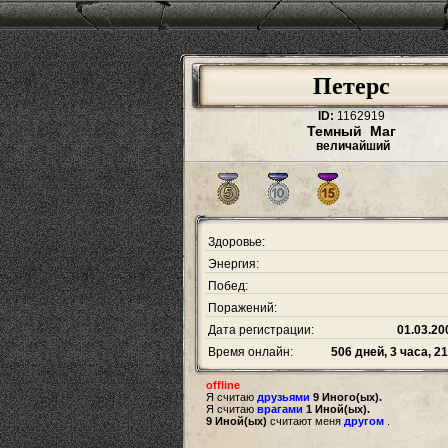
Петерс
ID:
1162919
Темный Маг
величайший
Здоровье:
Энергия:
Побед:
Поражений:
Дата регистрации:
01.03.20
Время онлайн:
506 дней, 3 часа, 2
offline
Я считаю
друзьями
9 Иного(ых).
Я считаю
врагами
1 Иной(ых).
9 Иной(ых)
считают меня
другом
.