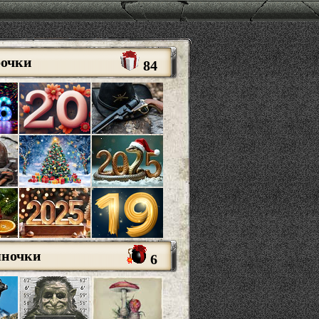
рочки
84
яночки
6