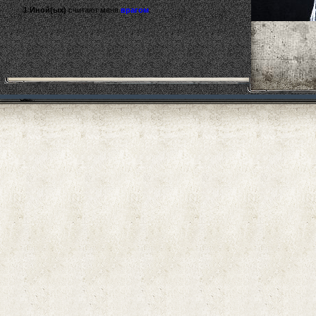
1 Иной(ых)
считают меня
врагом
.