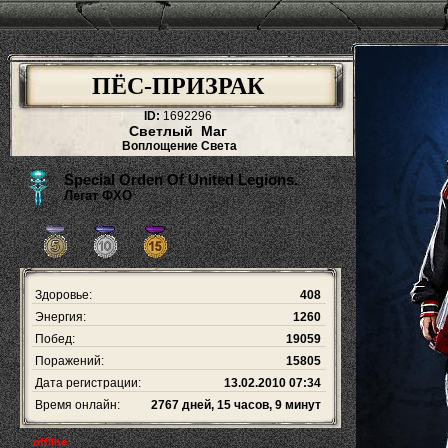
ПЁС-ПРИЗРАК
ID:
1692296
Светлый Маг
Воплощение Света
Special Orden Of United Legions.
Легат ФХО
Здоровье:
408
Энергия:
1260
Побед:
19059
Поражений:
15805
Дата регистрации:
13.02.2010 07:34
Время онлайн:
2767 дней, 15 часов, 9 минут
offline