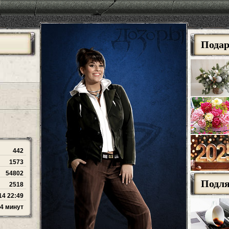
Пода
442
1573
54802
Подл
2518
14 22:49
14 минут