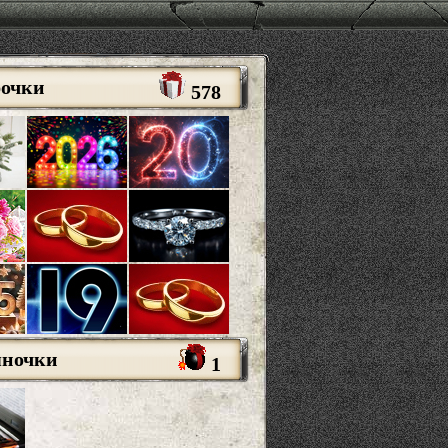
рочки
578
яночки
1