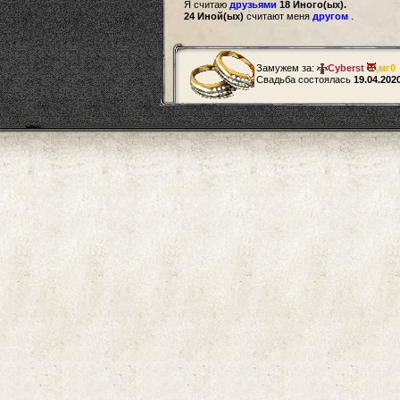
Я считаю
друзьями
18 Иного(ых).
24 Иной(ых)
считают меня
другом
.
Замужем за:
Cyberst
,
мг0
Свадьба состоялась
19.04.202