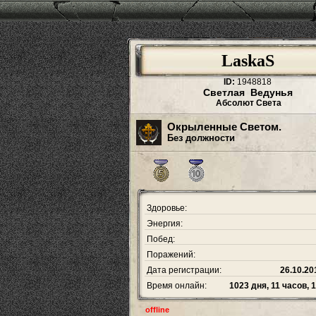
LaskaS
ID:
1948818
Светлая Ведунья
Абсолют Света
Окрыленные Светом.
Без должности
Здоровье:
Энергия:
Побед:
Поражений:
Дата регистрации:
26.10.20
Время онлайн:
1023 дня, 11 часов, 
offline