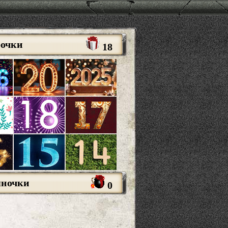
рочки
18
яночки
0