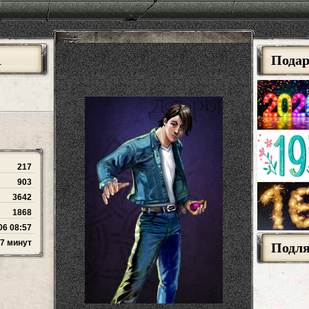
R
Пода
217
903
3642
1868
06 08:57
47 минут
Подл