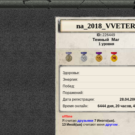
na_2018_VVETE
ID:
226449
Темный Маг
1 уровня
Здоровье:
Энергия:
Побед:
Поражений:
Дата регистрации:
28.04.20
Время онлайн:
6444 дня, 20 часов, 
offline
Я считаю
друзьями
7 Иного(ых).
13 Иной(ых)
считают меня
другом
.