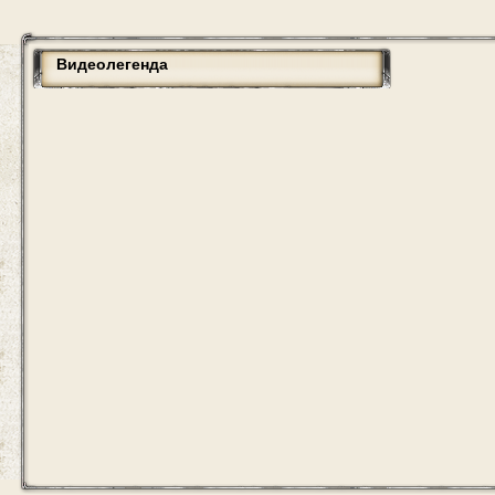
Видеолегенда