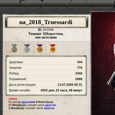
na_2018_Truessardi
ID:
341949
Темная Оборотень
вне категории
Здоровье:
344
Энергия:
776
Побед:
3450
Поражений:
2668
Дата регистрации:
13.07.2006 00:31
Время онлайн:
4502 дня, 22 часа, 48 минут
offline
Я считаю
друзьями
8 Иного(ых).
17 Иной(ых)
считают меня
другом
.
1 Иной(ых)
считают меня
врагом
.