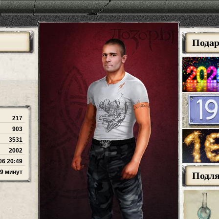
Пода
217
903
3531
2002
06 20:49
39 минут
Подл