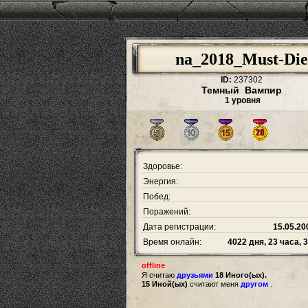
na_2018_Must-Die
ID:
237302
Темный Вампир
1 уровня
Здоровье:
Энергия:
Побед:
Поражений:
Дата регистрации:
15.05.20
Время онлайн:
4022 дня, 23 часа, 
offline
Я считаю
друзьями
18 Иного(ых).
15 Иной(ых)
считают меня
другом
.