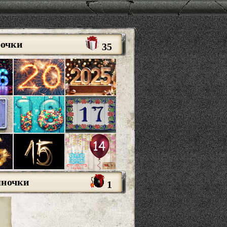
рочки
35
яночки
1