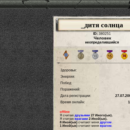
_дитя солнца
ID:
380251
Человек
неопределившийся
Здоровье:
Энергия:
Побед:
Поражений:
Дата регистрации:
27.07.20
Время онлайн:
1
offline
Я считаю
друзьями
27 Иного(ых).
Я считаю
врагами
2 Иной(ых).
8 Иной(ых)
считают меня
другом
.
1 Иной(ых)
считают меня
врагом
.