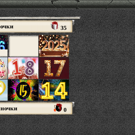
рочки
35
яночки
0