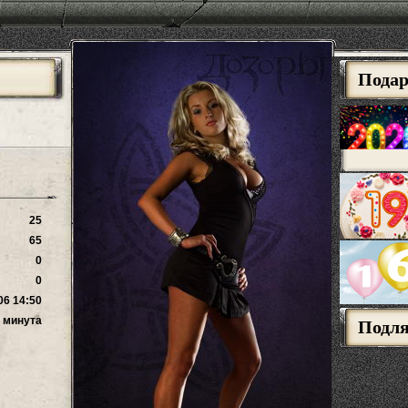
Пода
25
65
0
0
06 14:50
 минута
Подл