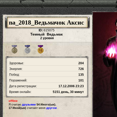
na_2018_Ведьмачок Аксис
ID:
615075
Темный Ведьмак
2 уровня
Здоровье:
204
Энергия:
726
Побед:
135
Поражений:
101
Дата регистрации:
17.12.2006 23:23
Время онлайн:
5151 день, 30 минут
offline
Я считаю
друзьями
54 Иного(ых).
17 Иной(ых)
считают меня
другом
.