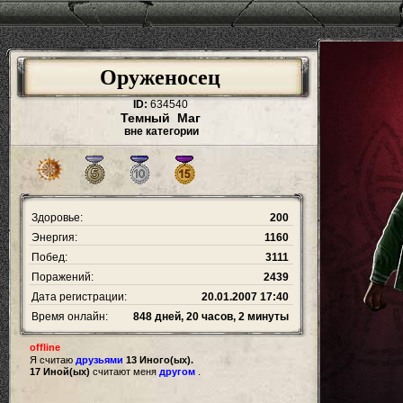
Оруженосец
ID:
634540
Темный Маг
вне категории
Здоровье:
200
Энергия:
1160
Побед:
3111
Поражений:
2439
Дата регистрации:
20.01.2007 17:40
Время онлайн:
848 дней, 20 часов, 2 минуты
offline
Я считаю
друзьями
13 Иного(ых).
17 Иной(ых)
считают меня
другом
.