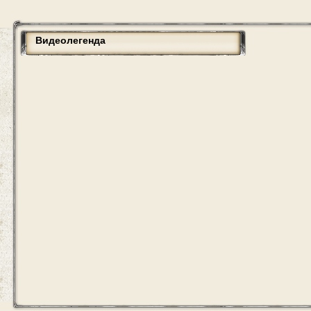
Видеолегенда