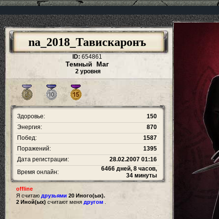
na_2018_Тавискаронъ
ID:
654861
Темный Маг
2 уровня
Здоровье:
150
Энергия:
870
Побед:
1587
Поражений:
1395
Дата регистрации:
28.02.2007 01:16
6466 дней, 8 часов,
Время онлайн:
34 минуты
offline
Я считаю
друзьями
20 Иного(ых).
2 Иной(ых)
считают меня
другом
.