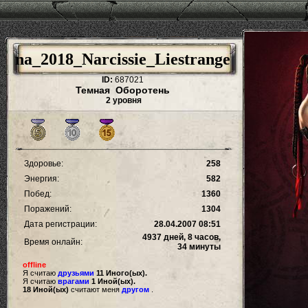
na_2018_Narcissie_Liestrange
ID:
687021
Темная Оборотень
2 уровня
Здоровье:
258
Энергия:
582
Побед:
1360
Поражений:
1304
Дата регистрации:
28.04.2007 08:51
4937 дней, 8 часов,
Время онлайн:
34 минуты
offline
Я считаю
друзьями
11 Иного(ых).
Я считаю
врагами
1 Иной(ых).
18 Иной(ых)
считают меня
другом
.