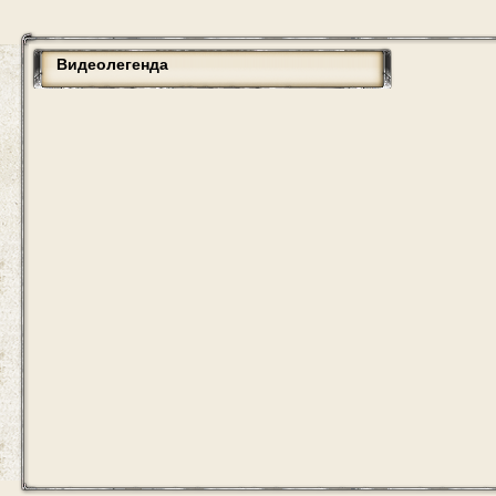
Видеолегенда