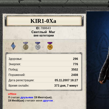
KIR1-0Xa
ID:
788643
Светлый Маг
вне категории
Здоровье:
296
Энергия:
776
Побед:
3502
Поражений:
2408
Дата регистрации:
05.11.2007 16:27
Время онлайн:
373 дня, 7 минут
offline
Я считаю
друзьями
19 Иного(ых).
19 Иной(ых)
считают меня
другом
.