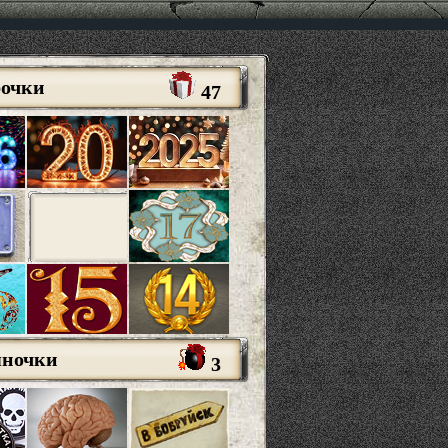
рочки
47
яночки
3