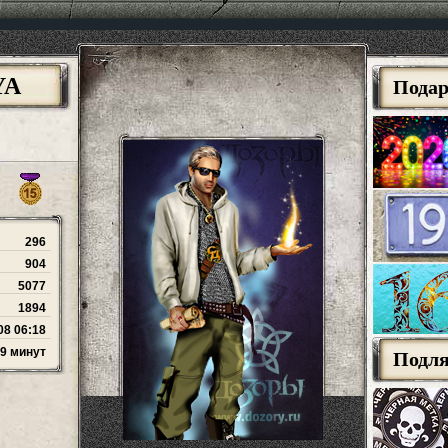
YA
Пода
296
904
5077
1894
08 06:18
59 минут
Подл