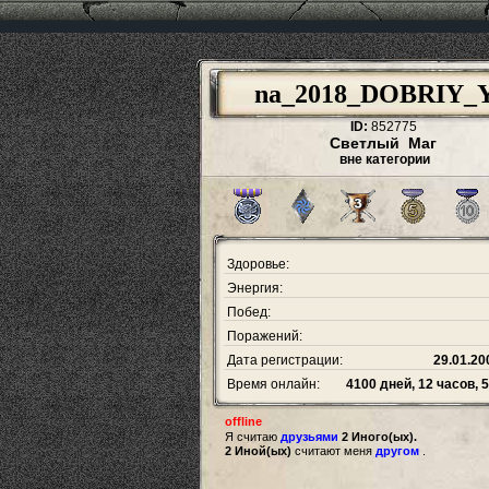
na_2018_DOBRIY_
ID:
852775
Светлый Маг
вне категории
Здоровье:
Энергия:
Побед:
Поражений:
Дата регистрации:
29.01.20
Время онлайн:
4100 дней, 12 часов, 
offline
Я считаю
друзьями
2 Иного(ых).
2 Иной(ых)
считают меня
другом
.