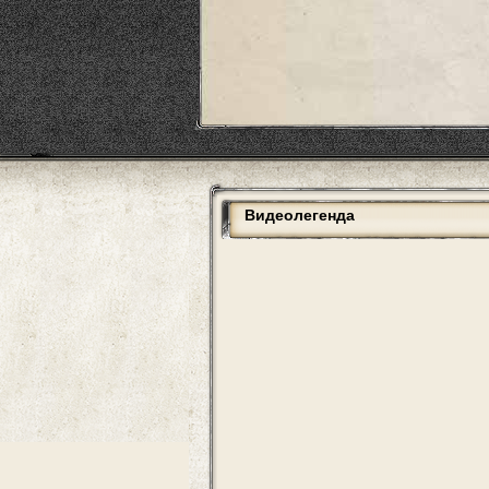
Видеолегенда