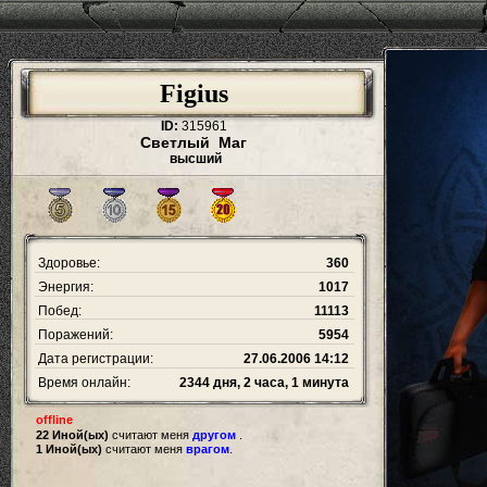
Figius
ID:
315961
Светлый Маг
высший
Здоровье:
360
Энергия:
1017
Побед:
11113
Поражений:
5954
Дата регистрации:
27.06.2006 14:12
Время онлайн:
2344 дня, 2 часа, 1 минута
offline
22 Иной(ых)
считают меня
другом
.
1 Иной(ых)
считают меня
врагом
.