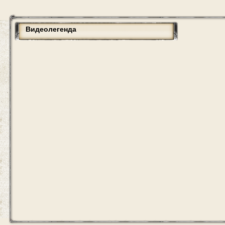
Видеолегенда