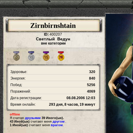
Zirnbirnshtain
ID:
400207
Светлый Ведун
вне категории
Здоровье:
320
Энергия:
840
Побед:
5256
Поражений:
4069
Дата регистрации:
08.08.2006 12:03
Время онлайн:
293 дня, 8 часов, 19 минут
offline
Я считаю
друзьями
39 Иного(ых).
43 Иной(ых)
считают меня
другом
.
1 Иной(ых)
считают меня
врагом
.