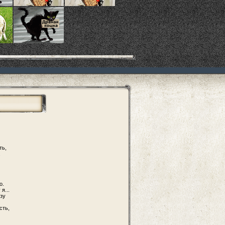
ть,
.
о.
я...
зу
сть,