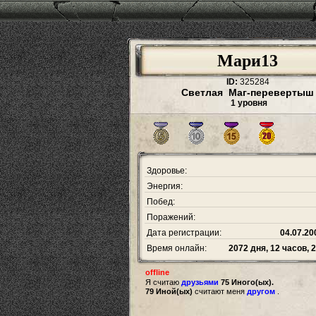
Мари13
ID:
325284
Светлая Маг-перевертыш
1 уровня
Здоровье:
Энергия:
Побед:
Поражений:
Дата регистрации:
04.07.20
Время онлайн:
2072 дня, 12 часов, 
offline
Я считаю
друзьями
75 Иного(ых).
79 Иной(ых)
считают меня
другом
.