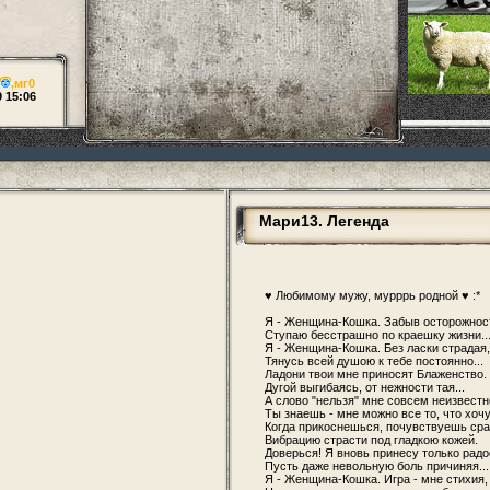
,
мг0
9 15:06
Мари13. Легенда
♥ Любимому мужу, мурррь родной ♥ :*
Я - Женщина-Кошка. Забыв осторожнос
Ступаю бесстрашно по краешку жизни..
Я - Женщина-Кошка. Без ласки страдая,
Тянусь всей душою к тебе постоянно...
Ладони твои мне приносят Блаженство.
Дугой выгибаясь, от нежности тая...
А слово "нельзя" мне совсем неизвестн
Ты знаешь - мне можно все то, что хочу 
Когда прикоснешься, почувствуешь сра
Вибрацию страсти под гладкою кожей.
Доверься! Я вновь принесу только радо
Пусть даже невольную боль причиняя...
Я - Женщина-Кошка. Игра - мне стихия,