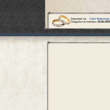
Замужем за:
Свет Навсегда
Свадьба состоялась
19.06.200