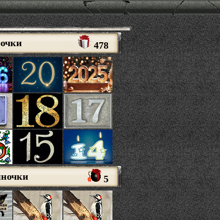
рочки
478
яночки
5