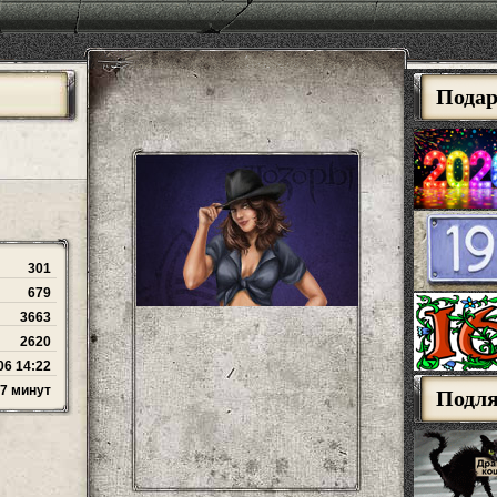
Пода
301
679
3663
2620
06 14:22
27 минут
Подл