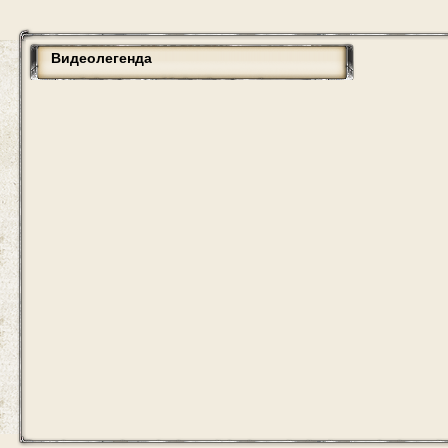
Видеолегенда