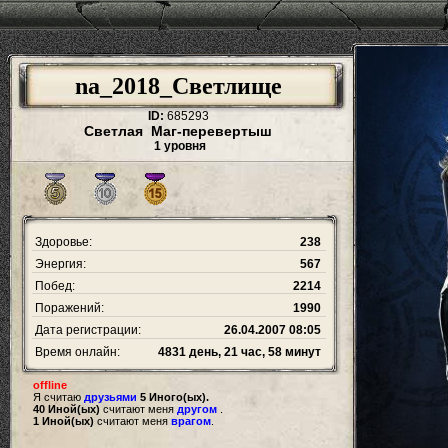
na_2018_Светлище
ID:
685293
Светлая Маг-перевертыш
1 уровня
Здоровье:
238
Энергия:
567
Побед:
2214
Поражений:
1990
Дата регистрации:
26.04.2007 08:05
Время онлайн:
4831 день, 21 час, 58 минут
offline
Я считаю
друзьями
5 Иного(ых).
40 Иной(ых)
считают меня
другом
.
1 Иной(ых)
считают меня
врагом
.