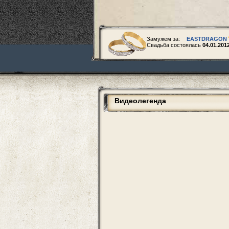
Замужем за:
EASTDRAGON
Свадьба состоялась
04.01.201
Видеолегенда