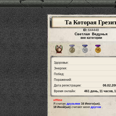
Та Которая Грези
ID:
644448
Светлая Ведунья
вне категории
Здоровье:
Энергия:
Побед:
Поражений:
Дата регистрации:
06.02.20
Время онлайн:
461 день, 11 часов, 
offline
Я считаю
друзьями
16 Иного(ых).
18 Иной(ых)
считают меня
другом
.