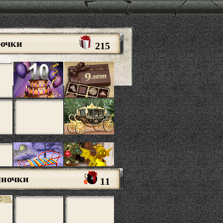
рочки
215
яночки
11