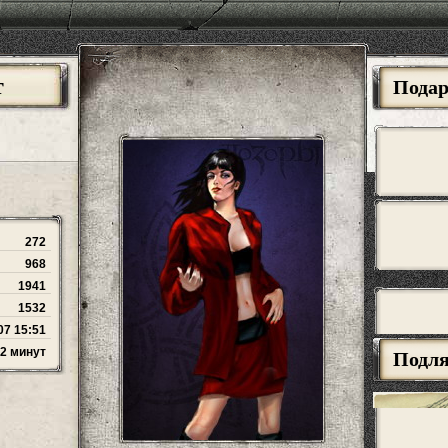
т
Пода
272
968
1941
1532
07 15:51
12 минут
Подл