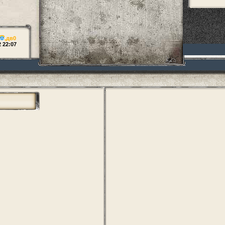
,
дв0
2 22:07