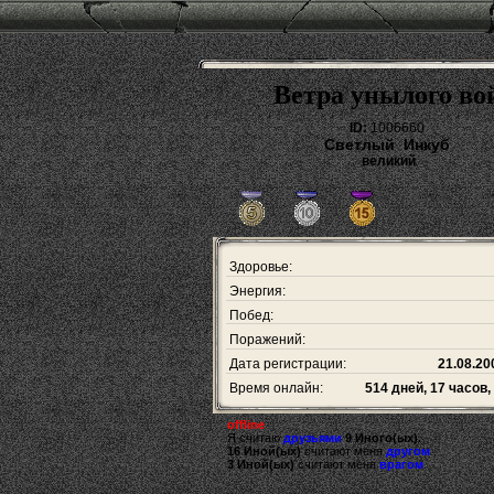
Ветра унылого во
ID:
1006660
Светлый Инкуб
великий
Здоровье:
Энергия:
Побед:
Поражений:
Дата регистрации:
21.08.20
Время онлайн:
514 дней, 17 часов,
offline
Я считаю
друзьями
9 Иного(ых).
16 Иной(ых)
считают меня
другом
.
3 Иной(ых)
считают меня
врагом
.