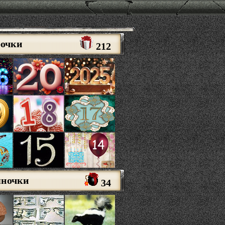
рочки
212
яночки
34