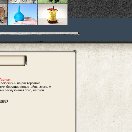
Темных
.
свою жизнь на растерзание
если берущие недостойны этого. А
ый заслуживает того, чего он
зор")