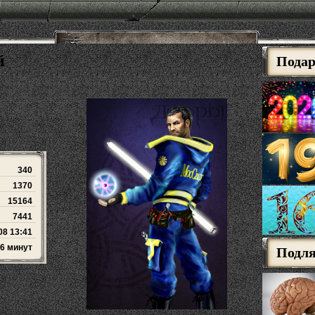
й
Пода
340
1370
15164
7441
08 13:41
 6 минут
Подл