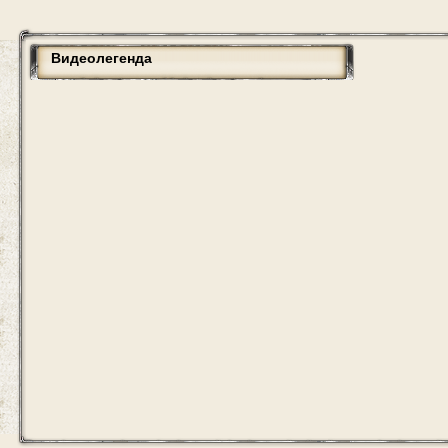
Видеолегенда