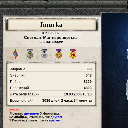
Jmurka
ID:
196337
Светлая Маг-перевертыш
вне категории
Здоровье:
368
Энергия:
648
Побед:
8129
Поражений:
4803
Дата регистрации:
19.03.2006 13:15
Время онлайн:
3036 дней, 2 часа, 34 минуты
offline
Я считаю
друзьями
3 Иного(ых).
52 Иной(ых)
считают меня
другом
.
3 Иной(ых)
считают меня
врагом
.