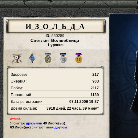
И_З_О_Л_Ь_Д_А
ID:
550289
Светлая Волшебница
1 уровня
Здоровье:
217
Энергия:
903
Побед:
2117
Поражений:
1139
Дата регистрации:
07.11.2006 19:37
Время онлайн:
3918 дней, 22 часа, 39 минут
offline
Я считаю
друзьями
49 Иного(ых).
63 Иной(ых)
считают меня
другом
.